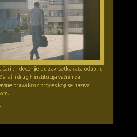
litičari tri decenije od završetka rata odupiru
, ali i drugih institucija važnih za
avine prava kroz proces koji se naziva
dom.
o