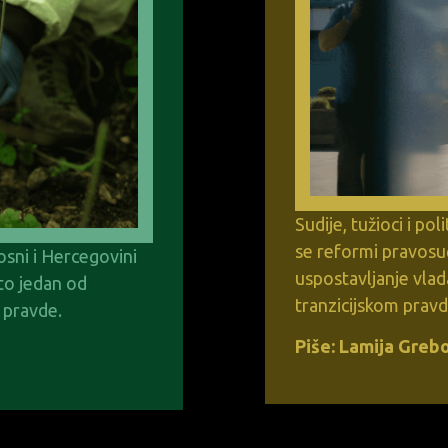
Sudije, tužioci i po
se reformi pravosuđa
osni i Hercegovini
uspostavljanje vlad
 to jedan od
tranzicijskom prav
e pravde.
Piše: Lamija Greb