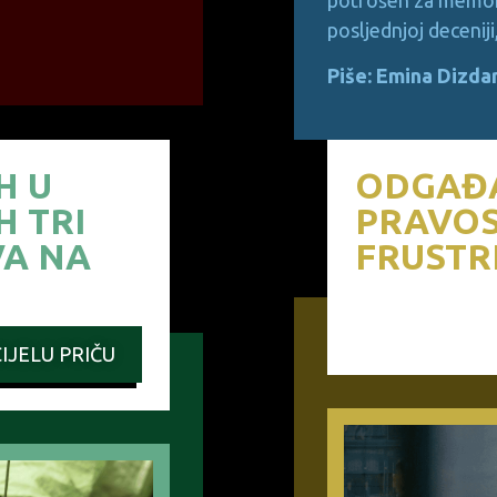
posljednjoj decenij
Piše: Emina Dizda
H U
ODGAĐ
H TRI
PRAVO
VA NA
FRUSTR
IJELU PRIČU