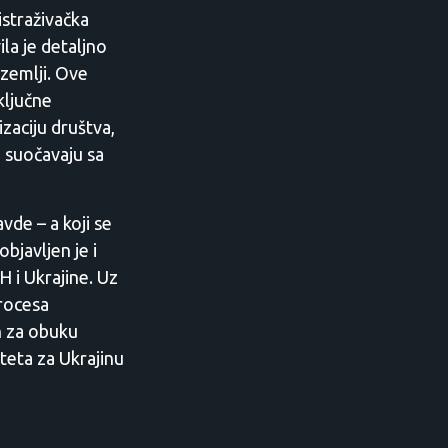
istraživačka
la je detaljno
 zemlji. Ove
ključne
zaciju društva,
a suočavaju sa
avde – a koji se
bjavljen je i
 i Ukrajine. Uz
procesa
en za obuku
iteta za Ukrajinu