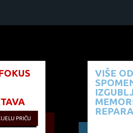
 FOKUS
VIŠE O
SPOMEN
IZGUBL
TAVA
MEMORI
REPARA
IJELU PRIČU