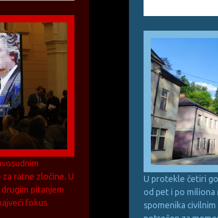
ravosudnim
 za ratne zločine. U
U protekle četiri go
m drugim pitanjem
od pet i po miliona
najveći fokus
spomenika civilnim 
potrošen za memori