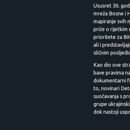
Ususret 30. godi
mreža Bosne i H
mapiranje svih 
priče o rijetki
prioritete za B
ali i predstavlj
sličnim posljedi
Kao dio ove stra
bave pravima na 
dokumentarni fi
to, novinari De
suočavanja s pro
grupe ukrajinski
dok nastoji uspo